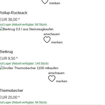
merken
Rollup-Rucksack
EUR
36,00
*
Auf Lager (Aktuell verfügbar: 86 Stück)
kaufen
anschauen
merken
Bierkrug
EUR
9,50
*
Auf Lager (Aktuell verfügbar: 146 Stück)
kaufen
anschauen
merken
Thermobecher
EUR
20,00
*
Auf Lager (Aktuell verfügbar: 86 Stück)