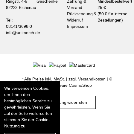
Ringstr. 4-6
Geschenke
Zahlung &
Mindestbestellwert
82223 Eichenau
Versand
25 €
Rücksendung &
(50 € für interne
Tel.:
Widerruf
Bestellungen)
08141/3698-0
Impressum
info@unimerch.de
* Alle Preise inkl. MwSt. |
zzgl. Versandkosten
| ©
Shopsoftware CosmoShop
Wir verwenden Cookies,
um Ihnen den
bestmöglichen Service zu
Bestellung widerrufen
gewährleisten. Wenn Sie
auf der Seite weitersurfen
stimmen Sie der Cookie-
Nutzung zu.