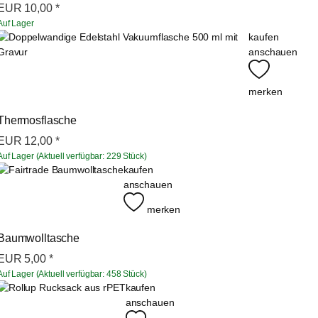
EUR
10,00
*
Auf Lager
kaufen
anschauen
merken
Thermosflasche
EUR
12,00
*
Auf Lager (Aktuell verfügbar: 229 Stück)
kaufen
anschauen
merken
Baumwolltasche
EUR
5,00
*
Auf Lager (Aktuell verfügbar: 458 Stück)
kaufen
anschauen