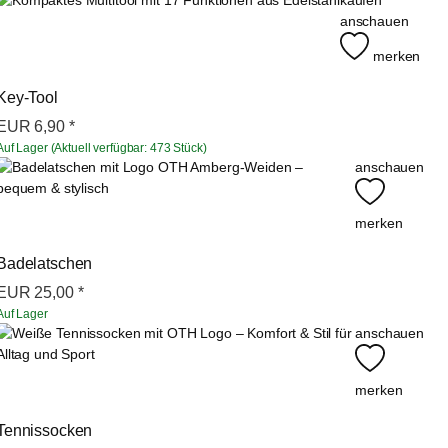
kaufen
anschauen
merken
Key-Tool
EUR
6,90
*
Auf Lager (Aktuell verfügbar: 473 Stück)
anschauen
merken
Badelatschen
EUR
25,00
*
Auf Lager
anschauen
merken
Tennissocken