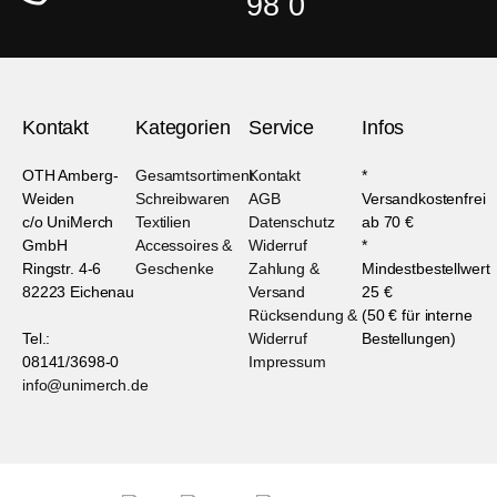
98 0
Kontakt
Kategorien
Service
Infos
OTH Amberg-
Gesamtsortiment
Kontakt
*
Weiden
Schreibwaren
AGB
Versandkostenfrei
c/o UniMerch
Textilien
Datenschutz
ab 70 €
GmbH
Accessoires &
Widerruf
*
Ringstr. 4-6
Geschenke
Zahlung &
Mindestbestellwert
82223 Eichenau
Versand
25 €
Rücksendung &
(50 € für interne
Tel.:
Widerruf
Bestellungen)
08141/3698-0
Impressum
info@unimerch.de