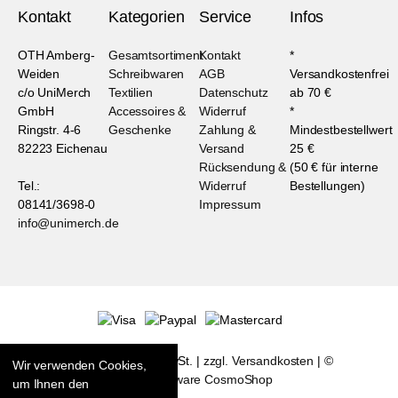
Kontakt
Kategorien
Service
Infos
OTH Amberg-
Gesamtsortiment
Kontakt
*
Weiden
Schreibwaren
AGB
Versandkostenfrei
c/o UniMerch
Textilien
Datenschutz
ab 70 €
GmbH
Accessoires &
Widerruf
*
Ringstr. 4-6
Geschenke
Zahlung &
Mindestbestellwert
82223 Eichenau
Versand
25 €
Rücksendung &
(50 € für interne
Tel.:
Widerruf
Bestellungen)
08141/3698-0
Impressum
info@unimerch.de
* Alle Preise inkl. MwSt. |
zzgl. Versandkosten
| ©
Wir verwenden Cookies,
Shopsoftware CosmoShop
um Ihnen den