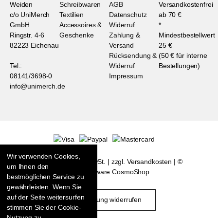
Weiden
Schreibwaren
AGB
Versandkostenfrei
c/o UniMerch
Textilien
Datenschutz
ab 70 €
GmbH
Accessoires &
Widerruf
*
Ringstr. 4-6
Geschenke
Zahlung &
Mindestbestellwert
82223 Eichenau
Versand
25 €
Rücksendung &
(50 € für interne
Tel.:
Widerruf
Bestellungen)
08141/3698-0
Impressum
info@unimerch.de
Wir verwenden Cookies,
* Alle Preise inkl. MwSt. |
zzgl. Versandkosten
| ©
um Ihnen den
Shopsoftware CosmoShop
bestmöglichen Service zu
gewährleisten. Wenn Sie
auf der Seite weitersurfen
Bestellung widerrufen
stimmen Sie der Cookie-
Nutzung zu.